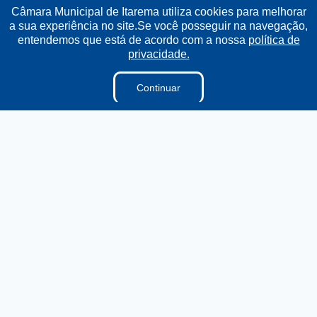
Câmara Municipal de Itarema utiliza cookies para melhorar
a sua experiência no site.Se você posseguir na navegação,
Institucional
entendemos que está de acordo com a nossa
política de
privacidade.
A Câmara
Ouvidoria
Continuar
E-sic
Lei Orgânica
Regimento Interno
Regimento Jurídico
Dicionário Legislativo
Vereadores
Organização Institucional
Acesso à Informação
Licitações
Contratos na Integra