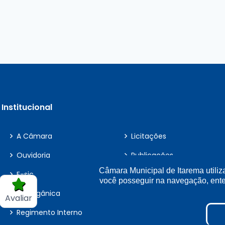
Institucional
A Câmara
Licitações
Ouvidoria
Publicações
Câmara Municipal de Itarema utiliz
E-sic
Leis Municipais
você posseguir na navegação, en
Lei Orgânica
Ouvidoria
Avaliar
Regimento Interno
Matérias