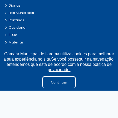
Diárias
Leis Municipais
Portarias
Ouvidoria
E-Sic
Matérias
Detalhamento de Pessoal
Câmara Municipal de Itarema utiliza cookies para melhorar
Contracheque
a sua experiência no site.Se você posseguir na navegação,
Convênio
entendemos que está de acordo com a nossa
política de
privacidade.
Fiscal de Contrato
Obras
Continuar
Parecer TCE
Radar da Transparência
LAI
Estagiários
Perguntas e Respostas