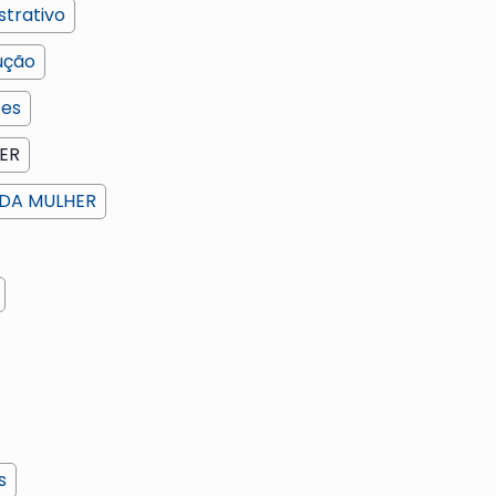
strativo
ução
ões
ER
DA MULHER
s