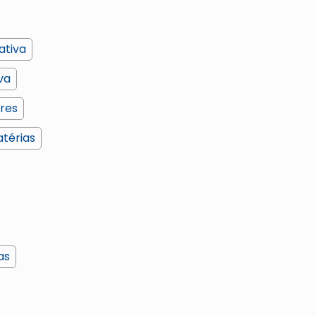
ativa
va
ores
atérias
as