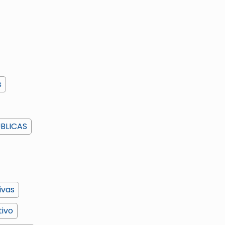
s
ÚBLICAS
ivas
tivo