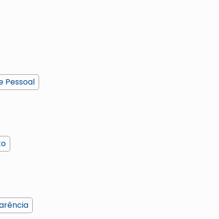
e Pessoal
to
arência