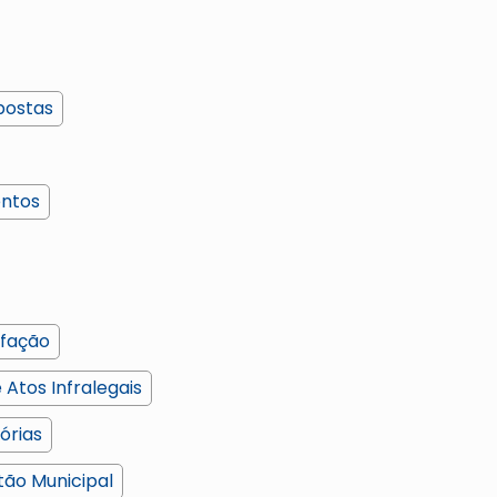
postas
entos
sfação
e Atos Infralegais
órias
tão Municipal