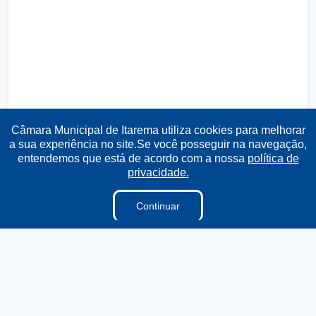
Câmara Municipal de Itarema utiliza cookies para melhorar
a sua experiência no site.Se você posseguir na navegação,
entendemos que está de acordo com a nossa
política de
privacidade.
Transparência
Ouvidoria
e-SIC
Mapa do Site
Continuar
Institucional
A Câmara
Ouvidoria
E-sic