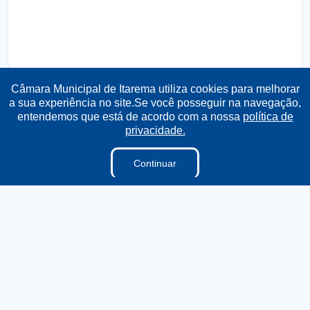
Câmara Municipal de Itarema utiliza cookies para melhorar
a sua experiência no site.Se você posseguir na navegação,
entendemos que está de acordo com a nossa
política de
Transparência
Ouvidoria
e-SIC
Mapa do Site
privacidade.
Institucional
Continuar
A Câmara
Ouvidoria
E-sic
Lei Orgânica
Regimento Interno
Regimento Jurídico
Dicionário Legislativo