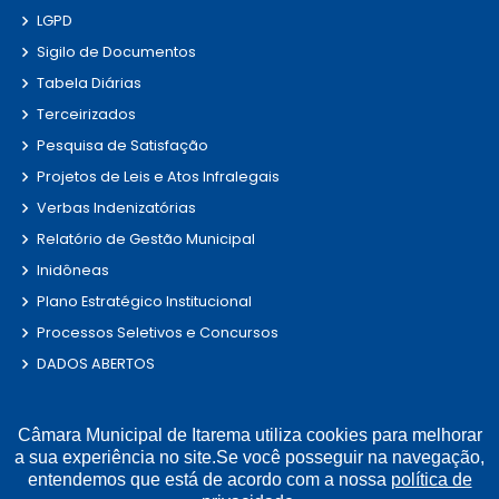
LGPD
Sigilo de Documentos
Tabela Diárias
Terceirizados
Pesquisa de Satisfação
Projetos de Leis e Atos Infralegais
Verbas Indenizatórias
Relatório de Gestão Municipal
Inidôneas
Plano Estratégico Institucional
Processos Seletivos e Concursos
DADOS ABERTOS
Links Úteis
Câmara Municipal de Itarema utiliza cookies para melhorar
a sua experiência no site.Se você posseguir na navegação,
Municípios Licitações
entendemos que está de acordo com a nossa
política de
TJCE