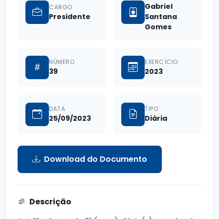
Gabriel
CARGO
Presidente
Santana
Gomes
NÚMERO
EXERCÍCIO
39
2023
DATA
TIPO
25/09/2023
Diária
Download do Documento
Descrição