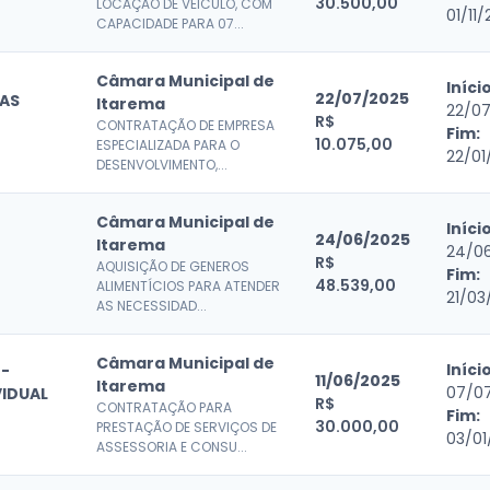
30.500,00
LOCAÇÃO DE VEICULO, COM
01/11
CAPACIDADE PARA 07...
Câmara Municipal de
Início
22/07/2025
MAS
Itarema
22/0
R$
CONTRATAÇÃO DE EMPRESA
Fim:
10.075,00
ESPECIALIZADA PARA O
22/01
DESENVOLVIMENTO,...
Câmara Municipal de
Início
24/06/2025
Itarema
24/0
R$
AQUISIÇÃO DE GENEROS
Fim:
48.539,00
ALIMENTÍCIOS PARA ATENDER
21/03
AS NECESSIDAD...
Câmara Municipal de
Início
 -
11/06/2025
Itarema
07/0
VIDUAL
R$
CONTRATAÇÃO PARA
Fim:
30.000,00
PRESTAÇÃO DE SERVIÇOS DE
03/01
ASSESSORIA E CONSU...