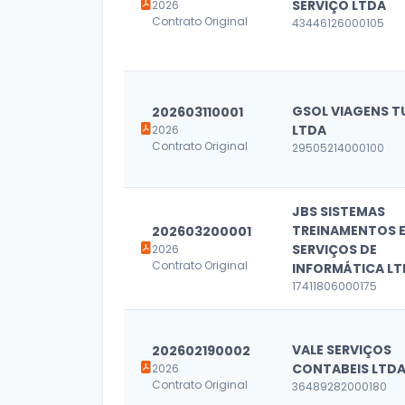
SERVIÇO LTDA
2026
Contrato Original
43446126000105
GSOL VIAGENS T
202603110001
LTDA
2026
Contrato Original
29505214000100
JBS SISTEMAS
TREINAMENTOS 
202603200001
SERVIÇOS DE
2026
Contrato Original
INFORMÁTICA LT
17411806000175
VALE SERVIÇOS
202602190002
CONTABEIS LTD
2026
Contrato Original
36489282000180