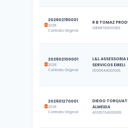
202602190001
R B TOMAZ PRO
2026
13898791000160
Contrato Original
L&L ASSESSORIA 
202602100001
SERVICOS EIRELI
2026
Contrato Original
11035544000105
DIEGO TORQUA
202601270001
ALMEIDA
2026
Contrato Original
40125704000105