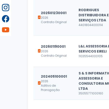
RODRIGUES
202601230001
DISTRIBUIDORA E
2026
SERVIÇOS LTDA
Contrato Original
44018044000114
L&L ASSESSORIA 
202601190001
SERVICOS EIRELI
2026
Contrato Original
11035544000105
S & S INFORMATI
202405100001
ASSESSORIA E
2026
CONSULTORIA M
Aditivo de
LTDA
Prorrogação
35055771000160