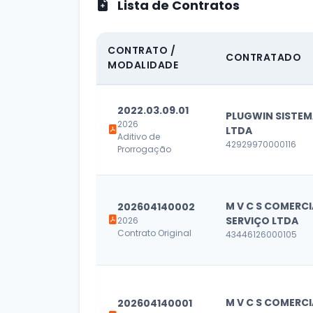
Lista de Contratos
CONTRATO /
CONTRATADO
MODALIDADE
2022.03.09.01
PLUGWIN SISTE
2026
LTDA
Aditivo de
42929970000116
Prorrogação
M V C S COMERCI
202604140002
SERVIÇO LTDA
2026
Contrato Original
43446126000105
M V C S COMERCI
202604140001