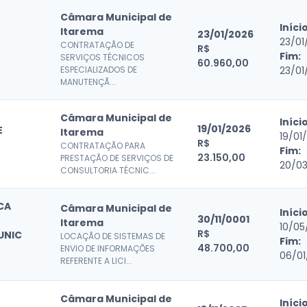
Câmara Municipal de
Início
Itarema
23/01/2026
23/01
CONTRATAÇÃO DE
R$
Fim:
SERVIÇOS TÉCNICOS
60.960,00
ESPECIALIZADOS DE
23/01
MANUTENÇÃ...
Câmara Municipal de
Início
19/01/2026
E
Itarema
19/01
R$
CONTRATAÇÃO PARA
Fim:
23.150,00
PRESTAÇÃO DE SERVIÇOS DE
20/0
CONSULTORIA TÉCNIC...
CA
Câmara Municipal de
Início
30/11/0001
Itarema
10/05
R$
UNIC
LOCAÇÃO DE SISTEMAS DE
Fim:
48.700,00
ENVIO DE INFORMAÇÕES
06/01
REFERENTE A LICI...
Câmara Municipal de
Início