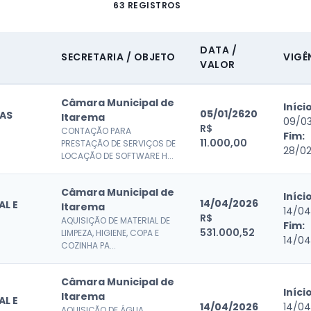
63 REGISTROS
DATA /
SECRETARIA / OBJETO
VIGÊ
VALOR
Câmara Municipal de
Início
05/01/2620
MAS
Itarema
09/0
R$
CONTAÇÃO PARA
Fim:
11.000,00
PRESTAÇÃO DE SERVIÇOS DE
28/0
LOCAÇÃO DE SOFTWARE H...
Câmara Municipal de
Início
14/04/2026
AL E
Itarema
14/0
R$
AQUISIÇÃO DE MATERIAL DE
Fim:
531.000,52
LIMPEZA, HIGIENE, COPA E
14/0
COZINHA PA...
Câmara Municipal de
Início
Itarema
AL E
14/04/2026
14/0
AQUISIÇÃO DE ÁGUA