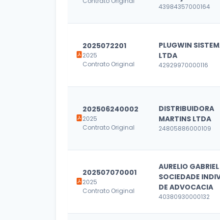
Contrato Original
43984357000164
PLUGWIN SISTE
2025072201
LTDA
2025
Contrato Original
42929970000116
DISTRIBUIDORA
202506240002
MARTINS LTDA
2025
Contrato Original
24805886000109
AURELIO GABRIEL
202507070001
SOCIEDADE INDI
2025
DE ADVOCACIA
Contrato Original
40380930000132