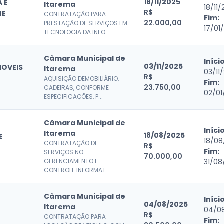
18/11/2025
 E
Itarema
18/11
R$
ME
CONTRATAÇÃO PARA
Fim:
22.000,00
PRESTAÇÃO DE SERVIÇOS EM
17/01
TECNOLOGIA DA INFO...
Câmara Municipal de
Início
03/11/2025
MOVEIS
Itarema
03/11
R$
AQUISIÇÃO DEMOBILIÁRIO,
Fim:
23.750,00
CADEIRAS, CONFORME
02/01
ESPECIFICAÇÕES, P...
Câmara Municipal de
Início
Itarema
18/08/2025
E
18/08
CONTRATAÇÃO DE
R$
A
Fim:
SERVIÇOS NO
70.000,00
GERENCIAMENTO E
31/08
CONTROLE INFORMAT...
Câmara Municipal de
Início
04/08/2025
Itarema
04/0
R$
CONTRATAÇÃO PARA
Fim: