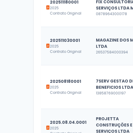
FIX CONSULTORIA
202511180001
SERVIÇOS LTDA 
2025
Contrato Original
08789643000178
MAGAZINE DOS 
202511030001
LTDA
2025
Contrato Original
26537584000394
7SERV GESTAO D
202508180001
BENEFICIOS LTD
2025
Contrato Original
13858769000197
PROJETTA
2025.08.04.0001
CONSTRUÇÕES E
2025
SERVIÇOS LTDA