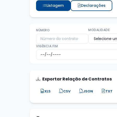
Listagem
Declarações
MODALIDADE
NÚMERO
VIGÊNCIA FIM
Exportar Relação de Contratos
XLS
CSV
JSON
TXT