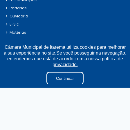
Portarias
Ouvidoria
E-Sic
Matérias
Detalhamento de Pessoal
Câmara Municipal de Itarema utiliza cookies para melhorar
Contracheque
a sua experiência no site.Se você posseguir na navegação,
Convênio
entendemos que está de acordo com a nossa
política de
privacidade.
Fiscal de Contrato
Obras
Continuar
Parecer TCE
Radar da Transparência
LAI
Estagiários
Perguntas e Respostas
LGPD
Sigilo de Documentos