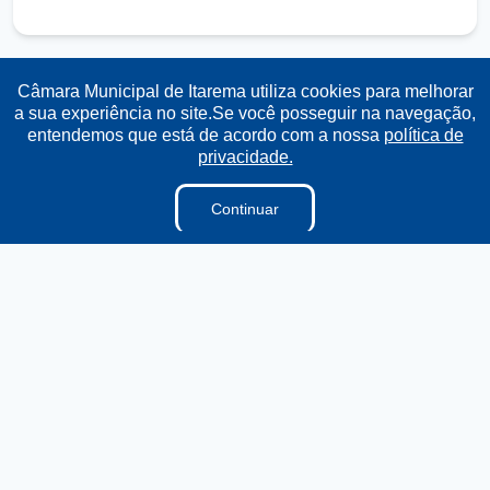
Câmara Municipal de Itarema utiliza cookies para melhorar
Transparência
Ouvidoria
e-SIC
Mapa do Site
a sua experiência no site.Se você posseguir na navegação,
entendemos que está de acordo com a nossa
política de
privacidade.
Institucional
Continuar
A Câmara
Ouvidoria
E-sic
Lei Orgânica
Regimento Interno
Regimento Jurídico
Dicionário Legislativo
Vereadores
Organização Institucional