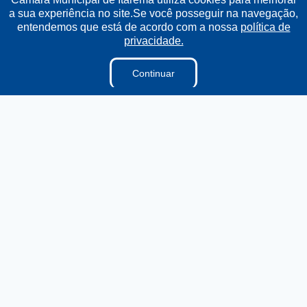
a sua experiência no site.Se você posseguir na navegação,
Institucional
entendemos que está de acordo com a nossa
política de
privacidade.
A Câmara
Ouvidoria
Continuar
E-sic
Lei Orgânica
Regimento Interno
Regimento Jurídico
Dicionário Legislativo
Vereadores
Organização Institucional
Acesso à Informação
Licitações
Contratos na Integra
Publicações