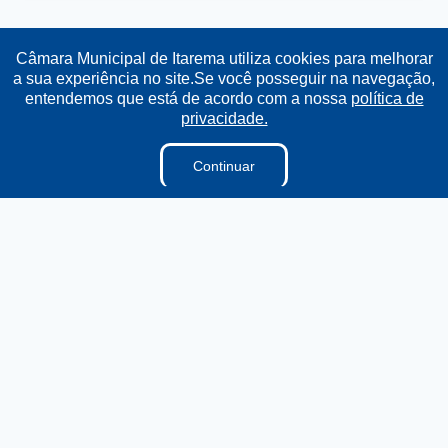
Transparência
Ouvidoria
e-SIC
Mapa do Site
Câmara Municipal de Itarema utiliza cookies para melhorar
a sua experiência no site.Se você posseguir na navegação,
entendemos que está de acordo com a nossa
política de
Institucional
privacidade.
A Câmara
Continuar
Ouvidoria
E-sic
Lei Orgânica
Regimento Interno
Regimento Jurídico
Dicionário Legislativo
Vereadores
Organização Institucional
Acesso à Informação