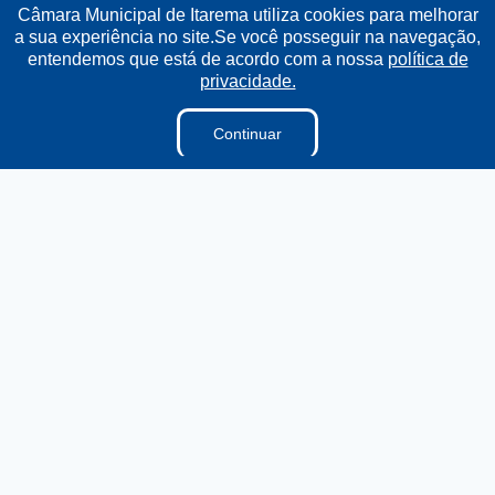
Câmara Municipal de Itarema utiliza cookies para melhorar
a sua experiência no site.Se você posseguir na navegação,
Institucional
entendemos que está de acordo com a nossa
política de
privacidade.
A Câmara
Ouvidoria
Continuar
E-sic
Lei Orgânica
Regimento Interno
Regimento Jurídico
Dicionário Legislativo
Vereadores
Organização Institucional
Acesso à Informação
Licitações
Contratos na Integra