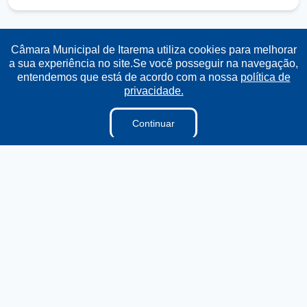
Câmara Municipal de Itarema utiliza cookies para melhorar
Transparência
Ouvidoria
e-SIC
Mapa do Site
a sua experiência no site.Se você posseguir na navegação,
entendemos que está de acordo com a nossa
política de
privacidade.
Institucional
Continuar
A Câmara
Ouvidoria
E-sic
Lei Orgânica
Regimento Interno
Regimento Jurídico
Dicionário Legislativo
Vereadores
Organização Institucional