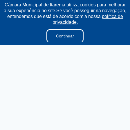
Câmara Municipal de Itarema utiliza cookies para melhorar
a sua experiência no site.Se você posseguir na navegação,
Institucional
entendemos que está de acordo com a nossa
política de
privacidade.
A Câmara
Ouvidoria
Continuar
E-sic
Lei Orgânica
Regimento Interno
Regimento Jurídico
Dicionário Legislativo
Vereadores
Organização Institucional
Acesso à Informação
Licitações
Contratos na Integra