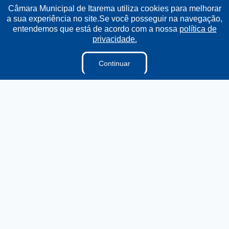
Câmara Municipal de Itarema utiliza cookies para melhorar
a sua experiência no site.Se você posseguir na navegação,
Institucional
entendemos que está de acordo com a nossa
política de
privacidade.
A Câmara
Ouvidoria
Continuar
E-sic
Lei Orgânica
Regimento Interno
Regimento Jurídico
Dicionário Legislativo
Vereadores
Organização Institucional
Acesso à Informação
Licitações
Contratos na Integra