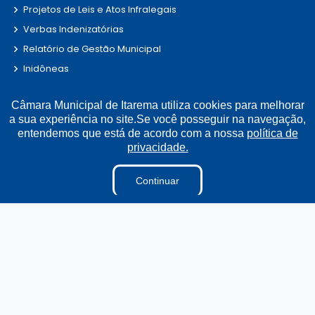
Projetos de Leis e Atos Infralegais
Verbas Indenizatórias
Relatório de Gestão Municipal
Inidôneas
Plano Estratégico Institucional
Câmara Municipal de Itarema utiliza cookies para melhorar
Processos Seletivos e Concursos
a sua experiência no site.Se você posseguir na navegação,
DADOS ABERTOS
entendemos que está de acordo com a nossa
política de
privacidade.
Links Úteis
Continuar
Municípios Licitações
TJCE
Trabalho e Emprego
TRE
TCE