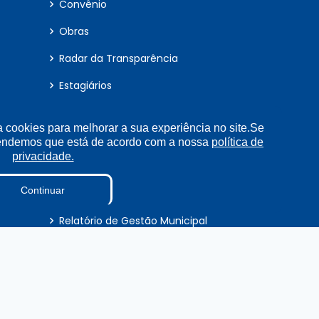
Convênio
Obras
Radar da Transparência
Estagiários
LGPD
a cookies para melhorar a sua experiência no site.Se
Tabela Diárias
tendemos que está de acordo com a nossa
política de
privacidade.
Pesquisa de Satisfação
Continuar
Verbas Indenizatórias
Relatório de Gestão Municipal
Plano Estratégico Institucional
cursos
DADOS ABERTOS