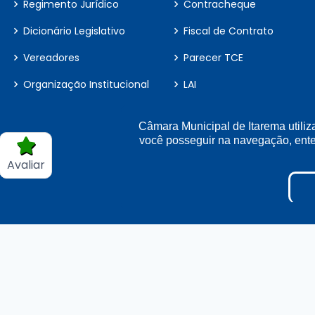
Regimento Jurídico
Contracheque
Dicionário Legislativo
Fiscal de Contrato
Vereadores
Parecer TCE
Organização Institucional
LAI
Perguntas e Respostas
Câmara Municipal de Itarema utiliz
Sigilo de Documentos
você posseguir na navegação, en
Avaliar
Terceirizados
Projetos de Leis e Atos
Infralegais
Inidôneas
Processos Seletivos e Con