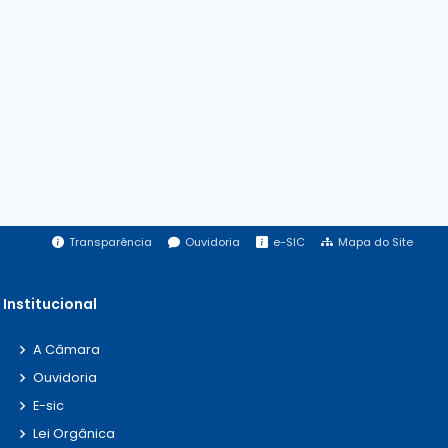
Transparência
Ouvidoria
e-SIC
Mapa do Site
Institucional
A Câmara
Ouvidoria
E-sic
Lei Orgânica