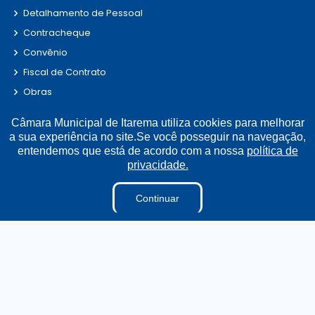
Detalhamento de Pessoal
Contracheque
Convênio
Fiscal de Contrato
Obras
Parecer TCE
Câmara Municipal de Itarema utiliza cookies para melhorar
Radar da Transparência
a sua experiência no site.Se você posseguir na navegação,
LAI
entendemos que está de acordo com a nossa
política de
privacidade.
Estagiários
Perguntas e Respostas
Continuar
LGPD
Sigilo de Documentos
Tabela Diárias
Terceirizados
Pesquisa de Satisfação
Projetos de Leis e Atos Infralegais