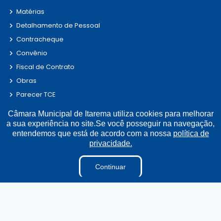
Matérias
Detalhamento de Pessoal
Contracheque
Convênio
Fiscal de Contrato
Obras
Parecer TCE
Radar da Transparência
Câmara Municipal de Itarema utiliza cookies para melhorar
LAI
a sua experiência no site.Se você posseguir na navegação,
entendemos que está de acordo com a nossa
política de
Estagiários
privacidade.
Perguntas e Respostas
LGPD
Continuar
Sigilo de Documentos
Tabela Diárias
Terceirizados
Pesquisa de Satisfação