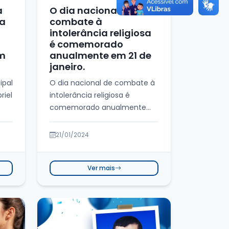
a
O dia nacional de
ma
combate à
intolerância religiosa
é comemorado
em
anualmente em 21 de
janeiro.
ipal
O dia nacional de combate à
riel
intolerância religiosa é
comemorado anualmente
em 21 de janeiro. Esta data
destaca a urgê...
21/01/2024
Ver mais