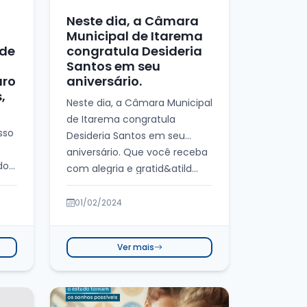
Neste dia, a Câmara
Municipal de Itarema
 de
congratula Desideria
Santos em seu
uro
aniversário.
,
Neste dia, a Câmara Municipal
de Itarema congratula
sso
Desideria Santos em seu
aniversário. Que você receba
do
com alegria e gratid&atild...
01/02/2024
Ver mais