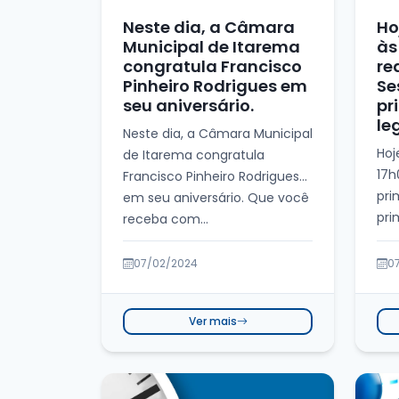
Neste dia, a Câmara
Ho
Municipal de Itarema
às
congratula Francisco
re
Pinheiro Rodrigues em
Se
seu aniversário.
pr
le
Neste dia, a Câmara Municipal
Hoj
de Itarema congratula
17h
Francisco Pinheiro Rodrigues
pri
em seu aniversário. Que você
pri
receba com...
2...
07/02/2024
0
Ver mais