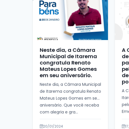
Neste dia, a Câmara
A 
Municipal de Itarema
de
congratula Renato
pa
Mateus Lopes Gomes
pe
em seu aniversário.
de
po
Neste dia, a Câmara Municipal
A C
de Itarema congratula Renato
Ita
Mateus Lopes Gomes em seu
pel
aniversário. Que você receba
Ema
com alegria e gra...
dat
20/01/2024
17