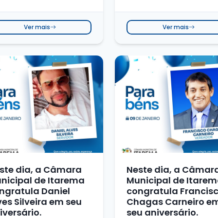
mental....
Ver mais
Ver mais
ste dia, a Câmara
Neste dia, a Câmar
nicipal de Itarema
Municipal de Itare
ngratula Daniel
congratula Francis
ves Silveira em seu
Chagas Carneiro e
iversário.
seu aniversário.