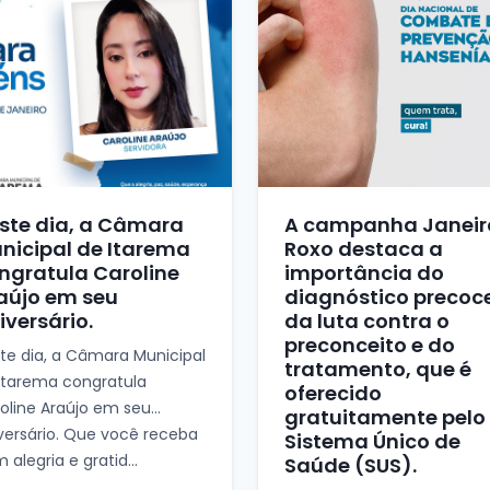
ste dia, a Câmara
A campanha Janeir
nicipal de Itarema
Roxo destaca a
ngratula Caroline
importância do
aújo em seu
diagnóstico precoc
iversário.
da luta contra o
preconceito e do
te dia, a Câmara Municipal
tratamento, que é
Itarema congratula
oferecido
oline Araújo em seu
gratuitamente pelo
versário. Que você receba
Sistema Único de
 alegria e gratid...
Saúde (SUS).