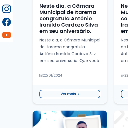
Neste dia, a Câmara
Ne
Municipal de Itarema
Mu
congratula Antônio
co
Iranildo Cardozo Silva
Ir
em seu aniversário.
em
Neste dia, a Câmara Municipal
Nes
de Itarema congratula
de 
Antônio Iranildo Cardozo Silva
Ant
em seu aniversário. Que você
em 
receba com al...
rec
22/01/2024
2
Ver mais