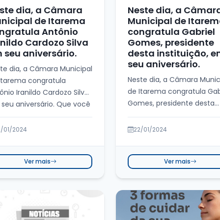
ste dia, a Câmara
Neste dia, a Câmar
nicipal de Itarema
Municipal de Itare
ngratula Antônio
congratula Gabriel
anildo Cardozo Silva
Gomes, presidente
 seu aniversário.
desta instituição, 
seu aniversário.
te dia, a Câmara Municipal
Neste dia, a Câmara Munic
Itarema congratula
de Itarema congratula Gab
ônio Iranildo Cardozo Silva
Gomes, presidente desta
seu aniversário. Que você
instituição, em seu
eba com al...
aniversário. Que vo...
2/01/2024
22/01/2024
Ver mais
Ver mais