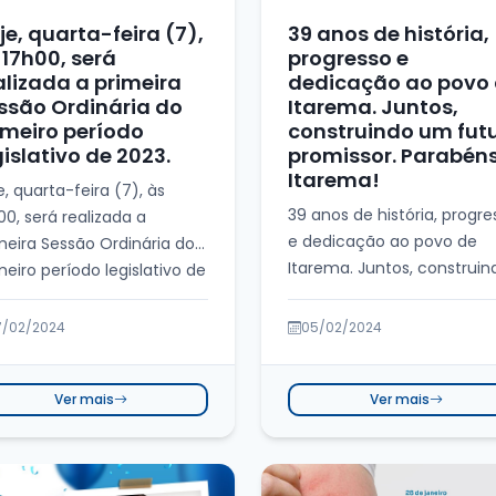
je, quarta-feira (7),
39 anos de história,
 17h00, será
progresso e
alizada a primeira
dedicação ao povo
ssão Ordinária do
Itarema. Juntos,
imeiro período
construindo um fut
gislativo de 2023.
promissor. Parabéns
Itarema!
e, quarta-feira (7), às
39 anos de história, progre
00, será realizada a
e dedicação ao povo de
meira Sessão Ordinária do
Itarema. Juntos, construin
meiro período legislativo de
um futuro promissor.
Parabéns, Itare...
7/02/2024
05/02/2024
Ver mais
Ver mais