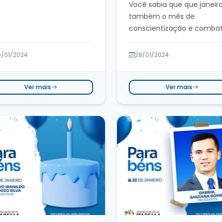
Você sabia que que janeir
também o mês de
conscientização e comba
hanseníase? A ca...
9/01/2024
28/01/2024
Ver mais
Ver mais