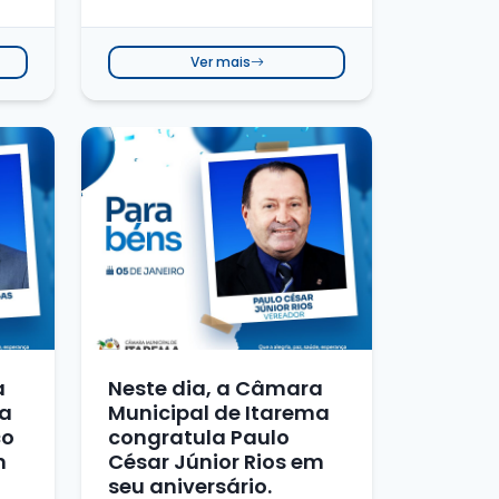
Ver mais
a
Neste dia, a Câmara
ma
Municipal de Itarema
co
congratula Paulo
m
César Júnior Rios em
seu aniversário.