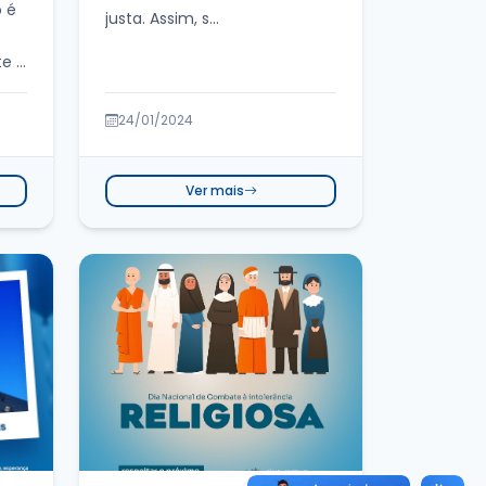
o é
justa. Assim, s...
te à
24/01/2024
Ver mais