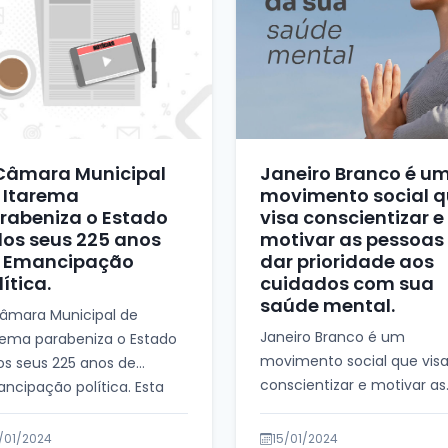
Câmara Municipal
Janeiro Branco é u
 Itarema
movimento social 
rabeniza o Estado
visa conscientizar e
los seus 225 anos
motivar as pessoas
 Emancipação
dar prioridade aos
lítica.
cuidados com sua
saúde mental.
âmara Municipal de
Janeiro Branco é um
rema parabeniza o Estado
movimento social que vis
os seus 225 anos de
conscientizar e motivar as
ncipação política. Esta
pessoas a dar prioridade a
a celebra o moment...
cuidados com sua saúde
/01/2024
15/01/2024